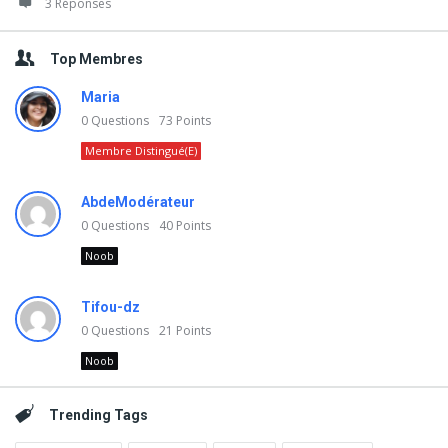
3 Réponses
Top Membres
Maria
0
Questions
73
Points
Membre Distingué(e)
AbdeModérateur
0
Questions
40
Points
Noob
Tifou-dz
0
Questions
21
Points
Noob
Trending Tags