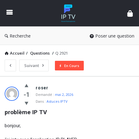
Forum
IPTV
France
Recherche
Poser une question
Accueil
/
Questions
/
Q 2921
Suivant
En Cours
Forum
roser
IPTV
-1
Demandé :
mai 2, 2026
Dans :
Astuces IPTV
France
problème IP TV
Latest
Questions
bonjour,