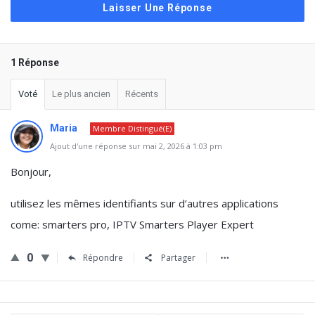
Laisser Une Réponse
1 Réponse
Voté
Le plus ancien
Récents
Maria
Membre Distingué(e)
Ajout d'une réponse sur mai 2, 2026 à 1:03 pm
Bonjour,
utilisez les mêmes identifiants sur d’autres applications
come: smarters pro, IPTV Smarters Player Expert
0
Répondre
Partager
Barre