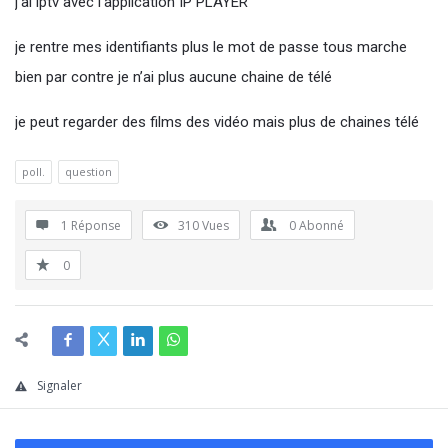
j’ai iptv avec l’application IP PLAYER
je rentre mes identifiants plus le mot de passe tous marche
bien par contre je n’ai plus aucune chaine de télé
je peut regarder des films des vidéo mais plus de chaines télé
poll.
question
1 Réponse
310
Vues
0
Abonné
0
Signaler