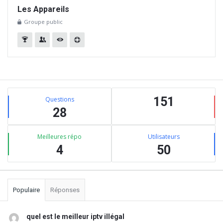
Les Appareils
Groupe public
Barre
Stats
latérale
151
Questions
28
Meilleures répo
Utilisateurs
4
50
Populaire
Réponses
quel est le meilleur iptv illégal