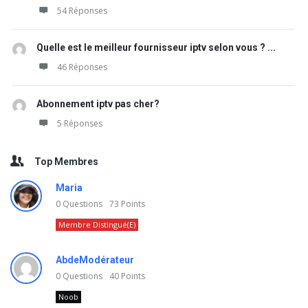
54 Réponses
Quelle est le meilleur fournisseur iptv selon vous ? ...
46 Réponses
Abonnement iptv pas cher?
5 Réponses
Top Membres
Maria
0
Questions
73
Points
Membre Distingué(e)
AbdeModérateur
0
Questions
40
Points
Noob