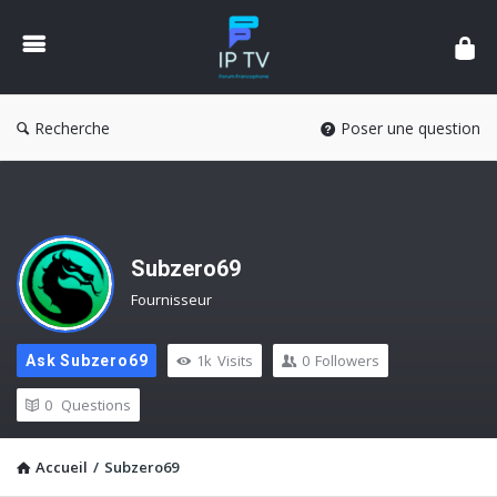
Forum
IPTV
France
Recherche
Poser une question
Subzero69
Fournisseur
1k
Visits
0
Followers
Ask Subzero69
0
Questions
Accueil
/
Subzero69