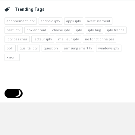
Trending Tags
abonnement iptv
android iptv
appli iptv
avertissement
best iptv
box android
chaîne iptv
iptv
iptv bug
iptv france
iptv pas cher
lecteur iptv
meilleur iptv
ne fonctionne pas
poll.
qualité iptv
question
samsung smart tv
windows iptv
xiaomi