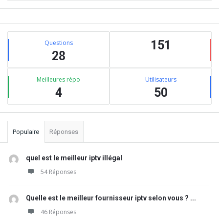
Barre
Stats
latérale
151
Questions
28
Meilleures répo
Utilisateurs
4
50
Populaire
Réponses
quel est le meilleur iptv illégal
54 Réponses
Quelle est le meilleur fournisseur iptv selon vous ? ...
46 Réponses