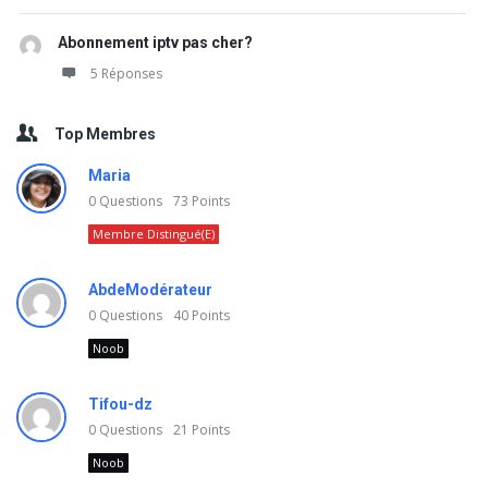
Abonnement iptv pas cher?
5 Réponses
Top Membres
Maria
0
Questions
73
Points
Membre Distingué(e)
AbdeModérateur
0
Questions
40
Points
Noob
Tifou-dz
0
Questions
21
Points
Noob