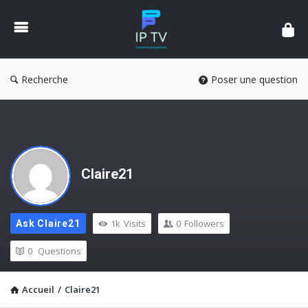
Forum
IPTV
France
Recherche
Poser une question
Claire21
1k
Visits
0
Followers
Ask Claire21
0
Questions
Accueil
/
Claire21