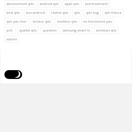
abonnement iptv
android iptv
appli iptv
avertissement
best iptv
box android
chaîne iptv
iptv
iptv bug
iptv france
iptv pas cher
lecteur iptv
meilleur iptv
ne fonctionne pas
poll.
qualité iptv
question
samsung smart tv
windows iptv
xiaomi