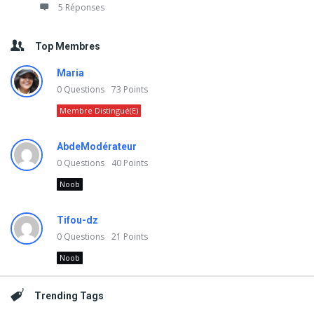
5 Réponses
Top Membres
Maria
0
Questions
73
Points
Membre Distingué(e)
AbdeModérateur
0
Questions
40
Points
Noob
Tifou-dz
0
Questions
21
Points
Noob
Trending Tags