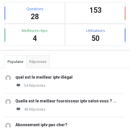
Barre
Stats
latérale
153
Questions
28
Meilleures répo
Utilisateurs
4
50
Populaire
Réponses
quel est le meilleur iptv illégal
54 Réponses
Quelle est le meilleur fournisseur iptv selon vous ? ...
48 Réponses
Abonnement iptv pas cher?