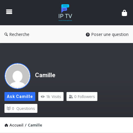
Forum
IPTV
France
Recherche
Poser une question
Camille
1k
Visits
0
Followers
Ask Camille
0
Questions
Accueil
/
Camille