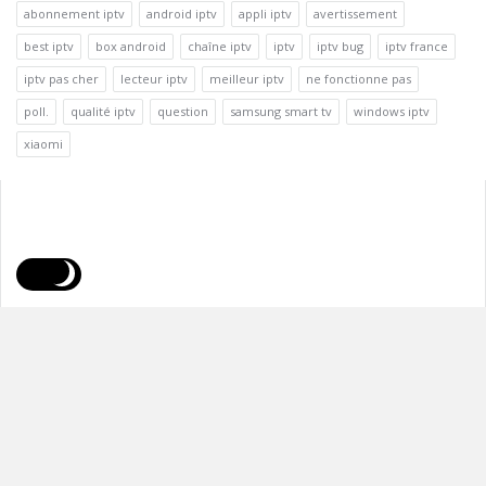
abonnement iptv
android iptv
appli iptv
avertissement
best iptv
box android
chaîne iptv
iptv
iptv bug
iptv france
iptv pas cher
lecteur iptv
meilleur iptv
ne fonctionne pas
poll.
qualité iptv
question
samsung smart tv
windows iptv
xiaomi