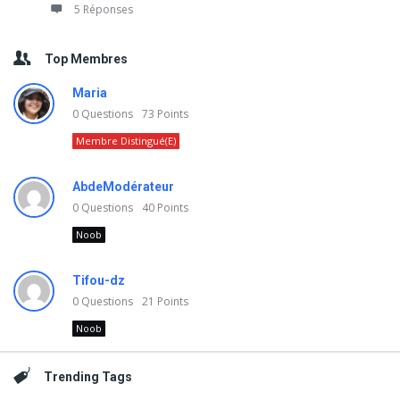
5 Réponses
Top Membres
Maria
0
Questions
73
Points
Membre Distingué(e)
AbdeModérateur
0
Questions
40
Points
Noob
Tifou-dz
0
Questions
21
Points
Noob
Trending Tags