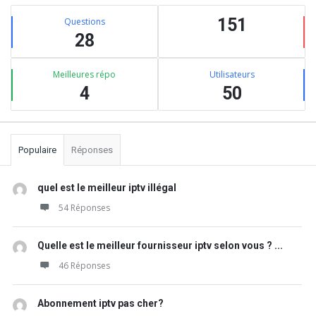
Barre
Stats
latérale
151
Questions
28
Meilleures répo
Utilisateurs
4
50
Populaire
Réponses
quel est le meilleur iptv illégal
54 Réponses
Quelle est le meilleur fournisseur iptv selon vous ? ...
46 Réponses
Abonnement iptv pas cher?