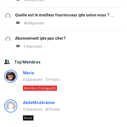
Quelle est le meilleur fournisseur iptv selon vous ? ...
48 Réponses
Abonnement iptv pas cher?
5 Réponses
Top Membres
Maria
0
Questions
73
Points
Membre Distingué(e)
AbdeModérateur
0
Questions
40
Points
Noob