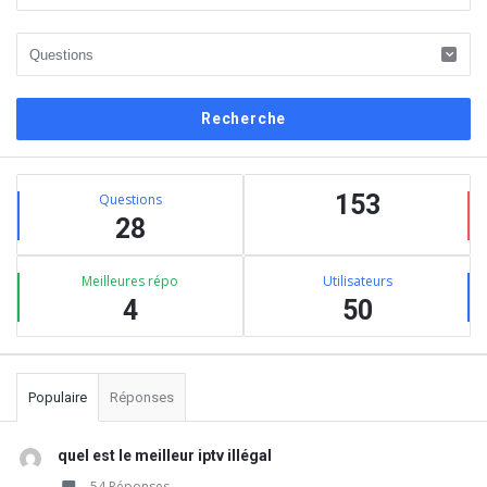
Barre
Stats
latérale
153
Questions
28
Meilleures répo
Utilisateurs
4
50
Populaire
Réponses
quel est le meilleur iptv illégal
54 Réponses