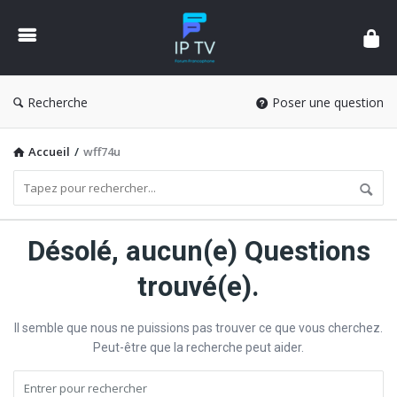
Forum
IPTV
France
Recherche
Poser une question
Accueil
/
wff74u
Forum
Désolé, aucun(e) Questions
IPTV
trouvé(e).
France
Latest
Il semble que nous ne puissions pas trouver ce que vous cherchez.
Questions
Peut-être que la recherche peut aider.